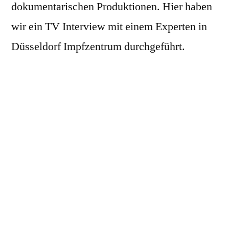
dokumentarischen Produktionen. Hier haben
in
Düsseldorf
wir ein TV Interview mit einem Experten in
Impfzentrum
Düsseldorf Impfzentrum durchgeführt.
Favorite
Veröffentlicht
Admin
26. Januar 2021
von
Veröffentlicht
Uncategorized
in
Schlagwörter:
bicycle
,
hat
,
photocamera
,
photographer