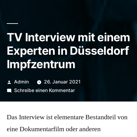
TV Interview mit einem
Experten in Düsseldorf
Impfzentrum
Veröffentlicht
Admin
26. Januar 2021
von
zu
Schreibe einen Kommentar
TV
Interview
Das Interview ist elementare Bestandteil von
mit
einem
eine Dokumentarfilm oder anderen
Experten